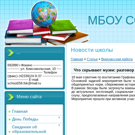
МБОУ С
Новости школы
...
Главная
»
Статьи
»
Внеклассная работа
692880 г.Фокино -----------------------
---------- ул. Комсомольская, 10 ----
Что скрывают музеи: разговор
----------------------------- Телефон
(факс) (42339)24-9-37 ----------------
18 мая советник по воспитанию Графова
----------------- E-mail:
Основной задачей мероприятия было п
school256.fok@mail.ru
общепринятых норм, сбережению истори
В рамках беседы были затронуты важны
до актуальных экспозиций; социальна
скуку; предполагаемые направления раз
Меню сайта
Мероприятие прошло при активном учас
Главная
День Победы
Сведения об
образовательной