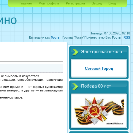
Главная
Мой профиль
Регистрация
Выход
Вход
ино
Пятница, 07.08.2026, 02:18
Вы вошли как
Гость
|
Группа
"
Гости
"
Приветствую Вас
Гость
|
RSS
Электронная школа
Сетевой Город
ые символы в искусстве».
 площадок, способствующих трансляции
Победа 80 лет
чением времени — от первых кунсткамер
щими интерес, а другие — вызывающими
ременном мире.