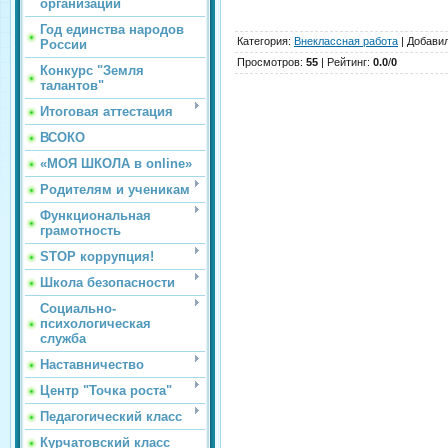
организации
Год единства народов
Категория
:
Внеклассная работа
|
Добави
России
Просмотров
:
55
|
Рейтинг
:
0.0
/
0
Конкурс "Земля
талантов"
Итоговая аттестация
ВСОКО
«МОЯ ШКОЛА в online»
Родителям и ученикам
Функциональная
грамотность
STOP коррупция!
Школа безопасности
Социально-
психологическая
служба
Наставничество
Центр "Точка роста"
Педагогический класс
Курчатовский класс