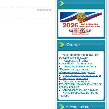
...
Ссылки
Министерство просвещения
Российской Федерации
Федеральный портал
«Российское образование»
Информационная система
"Единое окно доступа к
образовательным ресурсам"
Приморский Краевой Институт
Развития Образования
Уполномоченный при
Губернаторе Приморского края по
правам ребенка
Отдел образования г.Фокино
Наука и образование против
террора
Земля талантов