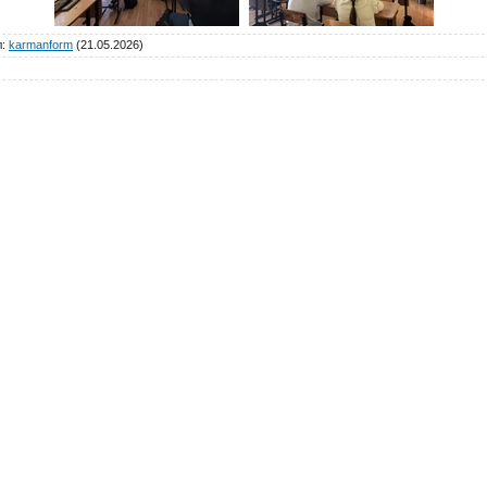
л
:
karmanform
(21.05.2026)