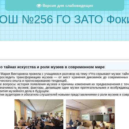
Версия для слабовидящих
ОШ №256 ГО ЗАТО Фок
 о тайнах искусства и роли музеев в современном мире
 Мария Викторовна провела с учащимися разговор на тему «Что скрывают музеи: тайн
роследить трансформацию музеев — от мест хранения диковинок до современных
ческого опыта и прогнозированию тенденций.
е вопросы: история появления музеев и причины изменения их предназначения с те
я значимость музеев; факторы, делающие одни музеи притягательными и возбуждаю
вития музейного дела в будущем.
тии аудитории и обогатило слушателей новыми представлениями о роли музеев в сов