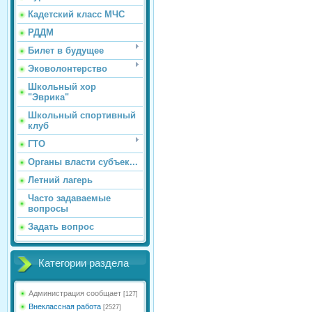
Кадетский класс МЧС
РДДМ
Билет в будущее
Эковолонтерство
Школьный хор
"Эврика"
Школьный спортивный
клуб
ГТО
Органы власти субъек...
Летний лагерь
Часто задаваемые
вопросы
Задать вопрос
Категории раздела
Администрация сообщает
[127]
Внеклассная работа
[2527]