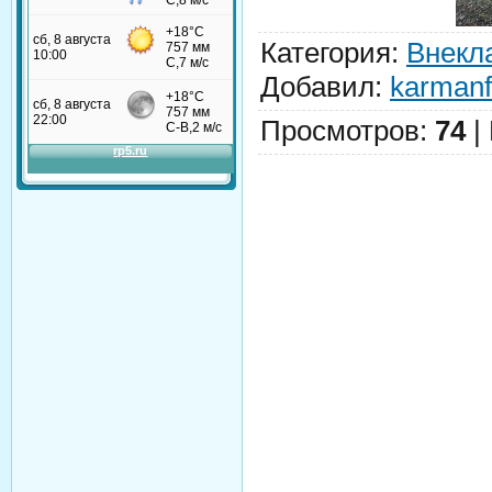
Категория
:
Внекл
Добавил
:
karman
Просмотров
:
74
|