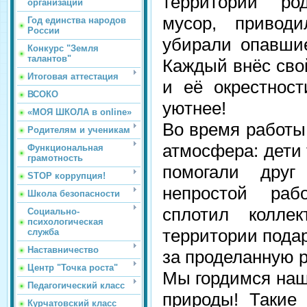
территории ро
организации
мусор, привод
Год единства народов
России
убирали опавшие
Конкурс "Земля
талантов"
Каждый внёс свой
Итоговая аттестация
и её окрестнос
ВСОКО
уютнее!
«МОЯ ШКОЛА в online»
Во время работы
Родителям и ученикам
атмосфера: дети 
Функциональная
грамотность
помогали дру
STOP коррупция!
непростой раб
Школа безопасности
сплотил колле
Социально-
психологическая
территории подар
служба
Наставничество
за проделанную р
Центр "Точка роста"
Мы гордимся на
Педагогический класс
природы! Такие
Курчатовский класс