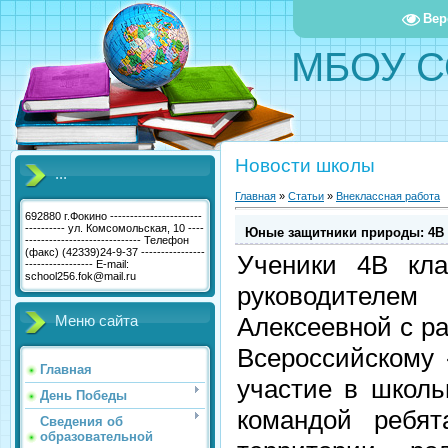
Вер
МБОУ С
Новости школы
...
Главная
»
Статьи
»
Внеклассная работа
692880 г.Фокино -----------------------
---------- ул. Комсомольская, 10 ----
Юные защитники природы: 4В к
----------------------------- Телефон
(факс) (42339)24-9-37 ----------------
Ученики 4В кла
----------------- E-mail:
school256.fok@mail.ru
руководителем
Алексеевной с р
Меню сайта
Всероссийскому
Главная
участие в школь
День Победы
командой ребят
Сведения об
образовательной