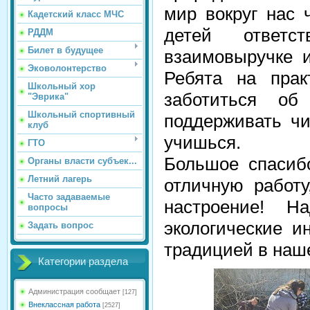
мир вокруг нас 
Кадетский класс МЧС
детей ответст
РДДМ
Билет в будущее
взаимовыручке 
Эковолонтерство
Ребята на прак
Школьный хор
заботиться о
"Эврика"
Школьный спортивный
поддерживать чи
клуб
учишься.
ГТО
Большое спасиб
Органы власти субъек...
Летний лагерь
отличную работу
Часто задаваемые
настроение! Н
вопросы
экологические и
Задать вопрос
традицией в наш
Категории раздела
Администрация сообщает
[127]
Внеклассная работа
[2527]