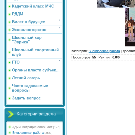
Кадетский класс МЧС
РДДМ
Билет в будущее
Эковолонтерство
Школьный хор
"Эврика"
Школьный спортивный
Категория
:
Внеклассная работа
|
Добави
клуб
Просмотров
:
55
|
Рейтинг
:
0.0
/
0
ГТО
Органы власти субъек...
Летний лагерь
Часто задаваемые
вопросы
Задать вопрос
Категории раздела
Администрация сообщает
[127]
Внеклассная работа
[2527]