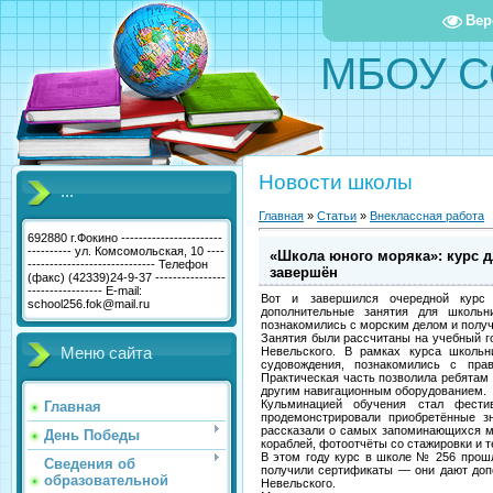
Вер
МБОУ С
Новости школы
...
Главная
»
Статьи
»
Внеклассная работа
692880 г.Фокино -----------------------
---------- ул. Комсомольская, 10 ----
«Школа юного моряка»: курс 
----------------------------- Телефон
завершён
(факс) (42339)24-9-37 ----------------
----------------- E-mail:
Вот и завершился очередной курс 
school256.fok@mail.ru
дополнительные занятия для школьн
познакомились с морским делом и получ
Занятия были рассчитаны на учебный го
Меню сайта
Невельского. В рамках курса школьн
судовождения, познакомились с пра
Практическая часть позволила ребятам
другим навигационным оборудованием.
Кульминацией обучения стал фести
Главная
продемонстрировали приобретённые з
рассказали о самых запоминающихся м
День Победы
кораблей, фотоотчёты со стажировки и 
В этом году курс в школе № 256 прошл
Сведения об
получили сертификаты — они дают допо
образовательной
Невельского.