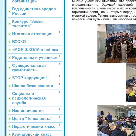
организации
Многие участники отметили, что прое
определиться с будущей карьерой.
вовлечённости школьников и их искрен
Год единства народов
горизонты ребят, но и открыл перед
России
морской сфере. Теперь выпускники с го
начался наш путь к большим морским о
Конкурс "Земля
талантов"
Итоговая аттестация
ВСОКО
«МОЯ ШКОЛА в online»
Родителям и ученикам
Функциональная
грамотность
STOP коррупция!
Школа безопасности
Социально-
психологическая
служба
Наставничество
Центр "Точка роста"
Педагогический класс
Курчатовский класс