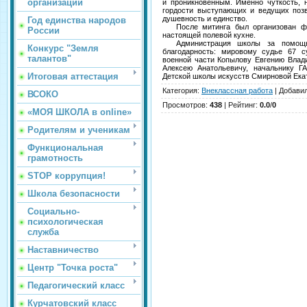
организации
и проникновенным. Именно чуткость, н
гордости выступающих и ведущих поз
душевность и единство.
Год единства народов
После митинга был организован фро
России
настоящей полевой кухне.
Администрация школы за помощь 
Конкурс "Земля
благодарность: мировому судье 67 с
талантов"
военной части Копылову Евгению Влад
Алексею Анатольевичу, начальнику Г
Итоговая аттестация
Детской школы искусств Смирновой Ека
Категория
:
Внеклассная работа
|
Добави
ВСОКО
Просмотров
:
438
|
Рейтинг
:
0.0
/
0
«МОЯ ШКОЛА в online»
Родителям и ученикам
Функциональная
грамотность
STOP коррупция!
Школа безопасности
Социально-
психологическая
служба
Наставничество
Центр "Точка роста"
Педагогический класс
Курчатовский класс