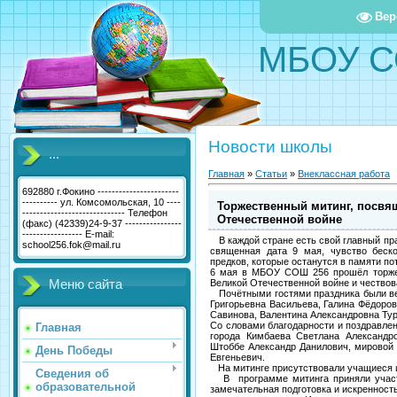
Вер
МБОУ С
Новости школы
...
Главная
»
Статьи
»
Внеклассная работа
692880 г.Фокино -----------------------
---------- ул. Комсомольская, 10 ----
Торжественный митинг, посвя
----------------------------- Телефон
Отечественной войне
(факс) (42339)24-9-37 ----------------
----------------- E-mail:
В каждой стране есть свой главный пра
school256.fok@mail.ru
священная дата 9 мая, чувство беско
предков, которые останутся в памяти по
6 мая в МБОУ СОШ 256 прошёл торжес
Меню сайта
Великой Отечественной войне и чествов
Почётными гостями праздника были вет
Григорьевна Васильева, Галина Фёдоро
Савинова, Валентина Александровна Тур
Со словами благодарности и поздравле
Главная
города Кимбаева Светлана Александр
Штоббе Александр Данилович, мировой 
День Победы
Евгеньевич.
На митинге присутствовали учащиеся и
Сведения об
В программе митинга приняли участи
образовательной
замечательная подготовка и искреннос