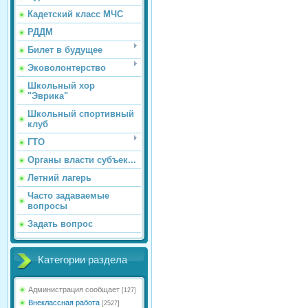
Кадетский класс МЧС
РДДМ
Билет в будущее
Эковолонтерство
Школьный хор
"Эврика"
Школьный спортивный
клуб
ГТО
Органы власти субъек...
Летний лагерь
Часто задаваемые
вопросы
Задать вопрос
Категории раздела
Администрация сообщает
[127]
Внеклассная работа
[2527]