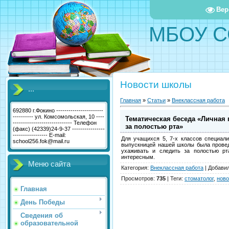
Вер
МБОУ С
Новости школы
...
Главная
»
Статьи
»
Внеклассная работа
692880 г.Фокино -----------------------
---------- ул. Комсомольская, 10 ----
Тематическая беседа «Личная г
----------------------------- Телефон
за полостью рта»
(факс) (42339)24-9-37 ----------------
----------------- E-mail:
Для учащихся 5, 7-х классов специали
school256.fok@mail.ru
выпускницей нашей школы была проведе
ухаживать и следить за полостью рт
интересным.
Меню сайта
Категория
:
Внеклассная работа
|
Добави
Просмотров
:
735
|
Теги
:
стоматолог
,
ново
Главная
День Победы
Сведения об
образовательной