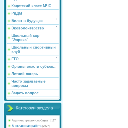
Кадетский класс МЧС
РДДМ
Билет в будущее
Эковолонтерство
Школьный хор
"Эврика"
Школьный спортивный
клуб
ГТО
Органы власти субъек...
Летний лагерь
Часто задаваемые
вопросы
Задать вопрос
Категории раздела
Администрация сообщает
[127]
Внеклассная работа
[2527]