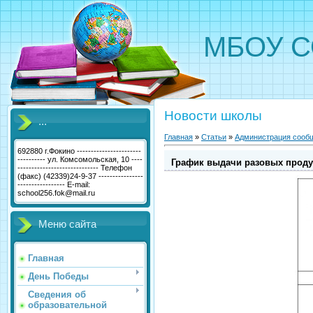
МБОУ С
Новости школы
...
Главная
»
Статьи
»
Администрация сооб
692880 г.Фокино -----------------------
---------- ул. Комсомольская, 10 ----
График выдачи разовых проду
----------------------------- Телефон
(факс) (42339)24-9-37 ----------------
----------------- E-mail:
school256.fok@mail.ru
Меню сайта
Главная
День Победы
Сведения об
образовательной