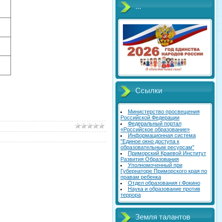
...
Ссылки
Министерство просвещения
Российской Федерации
Федеральный портал
«Российское образование»
Информационная система
"Единое окно доступа к
образовательным ресурсам"
Приморский Краевой Институт
Развития Образования
Уполномоченный при
Губернаторе Приморского края по
правам ребенка
Отдел образования г.Фокино
Наука и образование против
террора
Земля талантов