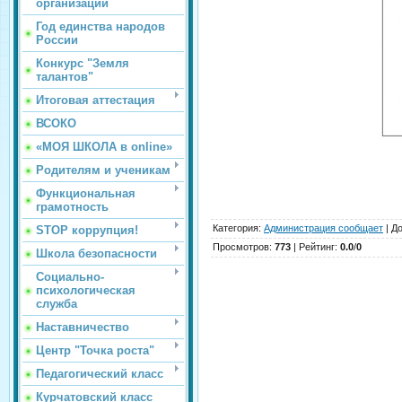
организации
Год единства народов
России
Конкурс "Земля
талантов"
Итоговая аттестация
ВСОКО
«МОЯ ШКОЛА в online»
Родителям и ученикам
Функциональная
грамотность
Категория
:
Администрация сообщает
|
Д
STOP коррупция!
Просмотров
:
773
|
Рейтинг
:
0.0
/
0
Школа безопасности
Социально-
психологическая
служба
Наставничество
Центр "Точка роста"
Педагогический класс
Курчатовский класс