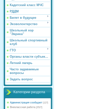
Кадетский класс МЧС
РДДМ
Билет в будущее
Эковолонтерство
Школьный хор
"Эврика"
Школьный спортивный
клуб
ГТО
Органы власти субъек...
Летний лагерь
Часто задаваемые
вопросы
Задать вопрос
Категории раздела
Администрация сообщает
[127]
Внеклассная работа
[2527]