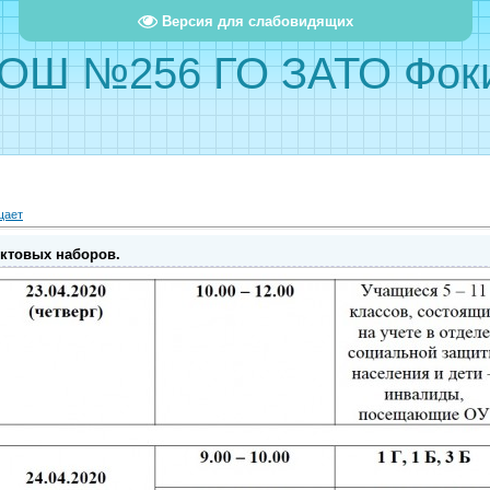
Версия для слабовидящих
ОШ №256 ГО ЗАТО Фок
щает
ктовых наборов.