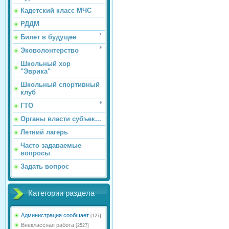
Кадетский класс МЧС
РДДМ
Билет в будущее
Эковолонтерство
Школьный хор
"Эврика"
Школьный спортивный
клуб
ГТО
Органы власти субъек...
Летний лагерь
Часто задаваемые
вопросы
Задать вопрос
Категории раздела
Администрация сообщает
[127]
Внеклассная работа
[2527]