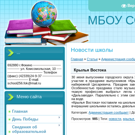
Вер
МБОУ С
Новости школы
...
Главная
»
Статьи
»
Администрация сооб
692880 г.Фокино -----------------------
---------- ул. Комсомольская, 10 ----
Крылья Востока
----------------------------- Телефон
(факс) (42339)24-9-37 ----------------
30 июня выпускники городского округа
----------------- E-mail:
участие в празднике выпускников «Кр
school256.fok@mail.ru
набережной Цесаревича. Праздник за
Особенностью праздника стало музыка
«какую профессию выбрать» легла 
«Дальзавода». Параллельно с этим св
Меню сайта
на воде.
«Крылья Востока» поставили на школьн
вчерашние школьники остались довольн
Главная
Категория
:
Администрация сообщает
|
Д
День Победы
Просмотров
:
985
|
Теги
:
новости
,
крылья 
Сведения об
образовательной