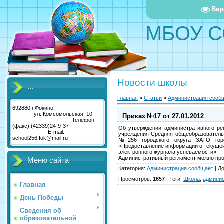
Вер
МБОУ С
Новости школы
...
Главная
»
Статьи
»
Администрация сооб
692880 г.Фокино -----------------------
---------- ул. Комсомольская, 10 ----
Приказ №17 от 27.01.2012
----------------------------- Телефон
(факс) (42339)24-9-37 ----------------
Об утверждении административного ре
----------------- E-mail:
учреждения Средняя общеобразователь
school256.fok@mail.ru
№256 городского округа ЗАТО горо
«Предоставление информации о текущей
электронного журнала успеваемости».
Административный регламент можно проч
Меню сайта
Категория
:
Администрация сообщает
|
Д
Просмотров
:
1657
|
Теги
:
Школа
,
админис
Главная
День Победы
Сведения об
образовательной