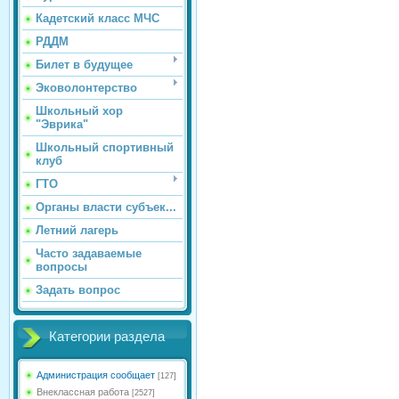
Кадетский класс МЧС
РДДМ
Билет в будущее
Эковолонтерство
Школьный хор
"Эврика"
Школьный спортивный
клуб
ГТО
Органы власти субъек...
Летний лагерь
Часто задаваемые
вопросы
Задать вопрос
Категории раздела
Администрация сообщает
[127]
Внеклассная работа
[2527]