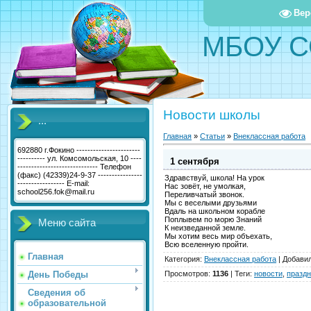
Вер
МБОУ С
Новости школы
...
Главная
»
Статьи
»
Внеклассная работа
692880 г.Фокино -----------------------
---------- ул. Комсомольская, 10 ----
1 сентября
----------------------------- Телефон
(факс) (42339)24-9-37 ----------------
Здравствуй, школа! На урок
----------------- E-mail:
Нас зовёт, не умолкая,
school256.fok@mail.ru
Переливчатый звонок.
Мы с веселыми друзьями
Вдаль на школьном корабле
Поплывем по морю Знаний
Меню сайта
К неизведанной земле.
Мы хотим весь мир объехать,
Всю вселенную пройти.
Главная
Категория
:
Внеклассная работа
|
Добави
День Победы
Просмотров
:
1136
|
Теги
:
новости
,
праздн
Сведения об
образовательной