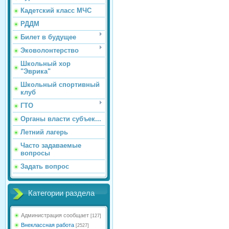
Кадетский класс МЧС
РДДМ
Билет в будущее
Эковолонтерство
Школьный хор
"Эврика"
Школьный спортивный
клуб
ГТО
Органы власти субъек...
Летний лагерь
Часто задаваемые
вопросы
Задать вопрос
Категории раздела
Администрация сообщает
[127]
Внеклассная работа
[2527]