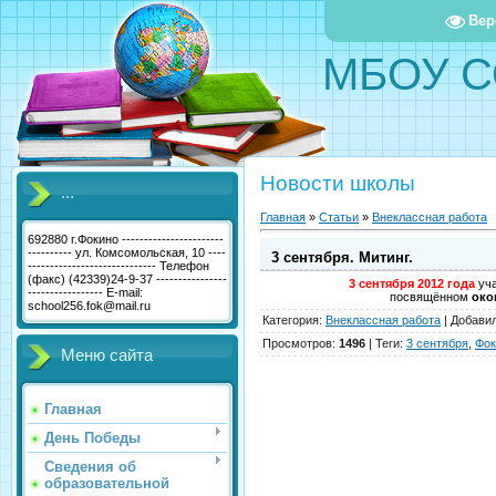
Вер
МБОУ С
Новости школы
...
Главная
»
Статьи
»
Внеклассная работа
692880 г.Фокино -----------------------
---------- ул. Комсомольская, 10 ----
3 сентября. Митинг.
----------------------------- Телефон
(факс) (42339)24-9-37 ----------------
3 сентября 2012 года
уча
----------------- E-mail:
посвящённом
око
school256.fok@mail.ru
Категория
:
Внеклассная работа
|
Добави
Просмотров
:
1496
|
Теги
:
3 сентября
,
Фок
Меню сайта
Главная
День Победы
Сведения об
образовательной