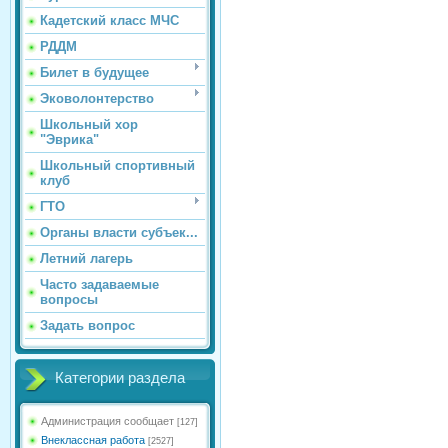
Кадетский класс МЧС
РДДМ
Билет в будущее
Эковолонтерство
Школьный хор
"Эврика"
Школьный спортивный
клуб
ГТО
Органы власти субъек...
Летний лагерь
Часто задаваемые
вопросы
Задать вопрос
Категории раздела
Администрация сообщает
[127]
Внеклассная работа
[2527]