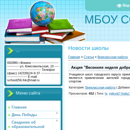
Вер
МБОУ С
Новости школы
...
Главная
»
Статьи
»
Внеклассная работа
692880 г.Фокино -----------------------
---------- ул. Комсомольская, 10 ----
Акция "Весенняя неделя добр
----------------------------- Телефон
(факс) (42339)24-9-37 ----------------
Учащиеся школ городского округа прин
----------------- E-mail:
является привлечение жителей город
school256.fok@mail.ru
спортом.
Категория
:
Внеклассная работа
|
Добави
Меню сайта
Просмотров
:
652
|
Теги
:
hj
,
yjdjcnb? frwbz?
Главная
День Победы
Сведения об
образовательной