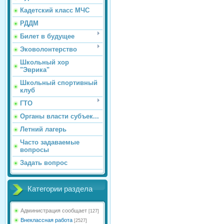
Кадетский класс МЧС
РДДМ
Билет в будущее
Эковолонтерство
Школьный хор
"Эврика"
Школьный спортивный
клуб
ГТО
Органы власти субъек...
Летний лагерь
Часто задаваемые
вопросы
Задать вопрос
Категории раздела
Администрация сообщает
[127]
Внеклассная работа
[2527]