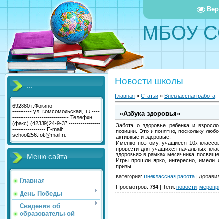
Вер
МБОУ С
Новости школы
...
Главная
»
Статьи
»
Внеклассная работа
692880 г.Фокино -----------------------
---------- ул. Комсомольская, 10 ----
«Азбука здоровья»
----------------------------- Телефон
(факс) (42339)24-9-37 ----------------
Забота о здоровье ребенка и взросл
----------------- E-mail:
позиции. Это и понятно, поскольку люб
school256.fok@mail.ru
активные и здоровые.
Именно поэтому, учащиеся 10х классов
провести для учащихся начальных клас
здоровья» в рамках месячника, посвяще
Меню сайта
Игры прошли ярко, интересно, имели 
призы.
Категория
:
Внеклассная работа
|
Добави
Главная
Просмотров
:
784
|
Теги
:
новости
,
меропр
День Победы
Сведения об
образовательной