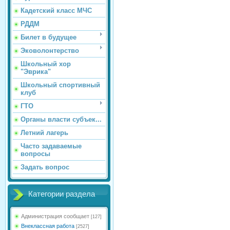
Кадетский класс МЧС
РДДМ
Билет в будущее
Эковолонтерство
Школьный хор
"Эврика"
Школьный спортивный
клуб
ГТО
Органы власти субъек...
Летний лагерь
Часто задаваемые
вопросы
Задать вопрос
Категории раздела
Администрация сообщает
[127]
Внеклассная работа
[2527]