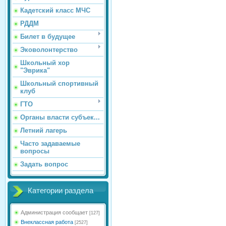
Кадетский класс МЧС
РДДМ
Билет в будущее
Эковолонтерство
Школьный хор
"Эврика"
Школьный спортивный
клуб
ГТО
Органы власти субъек...
Летний лагерь
Часто задаваемые
вопросы
Задать вопрос
Категории раздела
Администрация сообщает
[127]
Внеклассная работа
[2527]