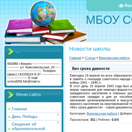
Вер
МБОУ С
Новости школы
...
Главная
»
Статьи
»
Внеклассная работа
692880 г.Фокино -----------------------
---------- ул. Комсомольская, 10 ----
Без срока давности
----------------------------- Телефон
(факс) (42339)24-9-37 ----------------
Ежегодно 19 апреля во всех образовате
----------------- E-mail:
в память о геноциде советского народа
school256.fok@mail.ru
войны 1941 – 1945 гг.
В этот день 19 апреля 1943 года был
мерах наказания для немецко-фашистск
гражданского населения и пленных кр
Меню сайта
советских граждан и для их пособн
признания целенаправленной и масшта
мирного населения на оккупированной т
«Без срока давности» - серия докумен
Главная
Категория
:
Внеклассная работа
|
Добави
День Победы
Просмотров
:
351
|
Рейтинг
:
0.0
/
0
Сведения об
образовательной