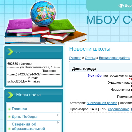
Вер
МБОУ С
Новости школы
...
Главная
»
Статьи
»
Внеклассная работа
692880 г.Фокино -----------------------
---------- ул. Комсомольская, 10 ----
День города
----------------------------- Телефон
(факс) (42339)24-9-37 ----------------
6 октября
на городском ста
----------------- E-mail:
"
school256.fok@mail.ru
Учащиеся нашей
Несмотря на т
Меню сайта
Посмотр
Категория
:
Внеклассная работа
|
Добави
Главная
Просмотров
:
1437
|
Теги
:
соревнование
,
День Победы
Сведения об
образовательной