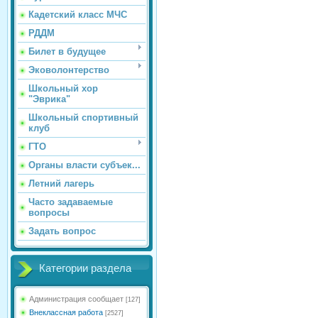
Кадетский класс МЧС
РДДМ
Билет в будущее
Эковолонтерство
Школьный хор
"Эврика"
Школьный спортивный
клуб
ГТО
Органы власти субъек...
Летний лагерь
Часто задаваемые
вопросы
Задать вопрос
Категории раздела
Администрация сообщает
[127]
Внеклассная работа
[2527]