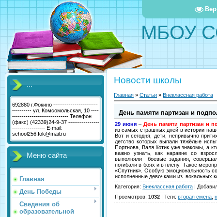
Вер
МБОУ С
Новости школы
...
Главная
»
Статьи
»
Внеклассная работа
692880 г.Фокино -----------------------
---------- ул. Комсомольская, 10 ----
День памяти партизан и подп
----------------------------- Телефон
(факс) (42339)24-9-37 ----------------
29 июня
–
День памяти партизан и п
----------------- E-mail:
из самых страшных дней в истории наш
school256.fok@mail.ru
Вот и сегодня, дети, непривычно прит
детство которых выпали тяжёлые испыт
Портнова, Валя Котик уже знакомы, а к
важно узнать, как наравне со взрос
Меню сайта
выполняли боевые задания, совершали
погибали в боях и в плену. Такое меро
«Спутник». Особую эмоциональность со
исполненные девочками из вокальных к
Главная
Категория
:
Внеклассная работа
|
Добави
День Победы
Просмотров
:
1032
|
Теги
:
вторая смена
,
Сведения об
образовательной