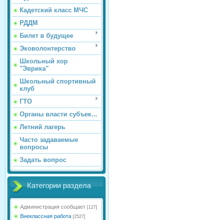
Кадетский класс МЧС
РДДМ
Билет в будущее
Эковолонтерство
Школьный хор
"Эврика"
Школьный спортивный
клуб
ГТО
Органы власти субъек...
Летний лагерь
Часто задаваемые
вопросы
Задать вопрос
Категории раздела
Администрация сообщает
[127]
Внеклассная работа
[2527]