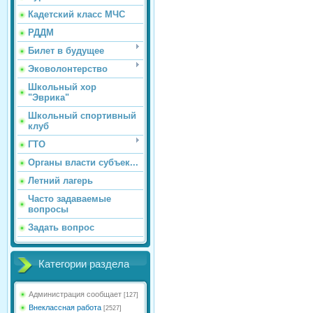
Кадетский класс МЧС
РДДМ
Билет в будущее
Эковолонтерство
Школьный хор
"Эврика"
Школьный спортивный
клуб
ГТО
Органы власти субъек...
Летний лагерь
Часто задаваемые
вопросы
Задать вопрос
Категории раздела
Администрация сообщает
[127]
Внеклассная работа
[2527]