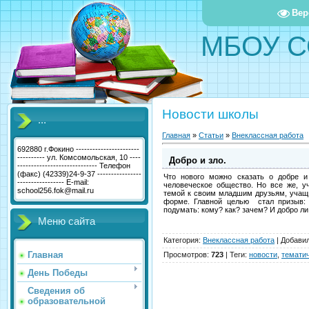
Вер
МБОУ С
Новости школы
...
Главная
»
Статьи
»
Внеклассная работа
692880 г.Фокино -----------------------
---------- ул. Комсомольская, 10 ----
Добро и зло.
----------------------------- Телефон
(факс) (42339)24-9-37 ----------------
Что нового можно сказать о добре и
----------------- E-mail:
человеческое общество. Но все же, у
school256.fok@mail.ru
темой к своим младшим друзьям, учащ
форме. Главной целью стал призыв: 
подумать: кому? как? зачем? И добро ли
Меню сайта
Категория
:
Внеклассная работа
|
Добави
Главная
Просмотров
:
723
|
Теги
:
новости
,
темати
День Победы
Сведения об
образовательной