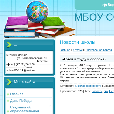
Вер
МБОУ С
Новости школы
...
Главная
»
Статьи
»
Внеклассная работа
692880 г.Фокино -----------------------
---------- ул. Комсомольская, 10 ----
«Готов к труду и обороне»
----------------------------- Телефон
(факс) (42339)24-9-37 ----------------
С 1 января 2017 года стартовал III 
----------------- E-mail:
комплекса «Готов к труду и обороне», к
school256.fok@mail.ru
для всех категорий населения.
Наша школа тоже приняла участие в эт
IV место заключительном этапе Зимн
округа.
Меню сайта
Категория
:
Внеклассная работа
|
Добави
Просмотров
:
975
|
Теги
:
новости
,
гто
,
Пер
Главная
День Победы
Сведения об
образовательной