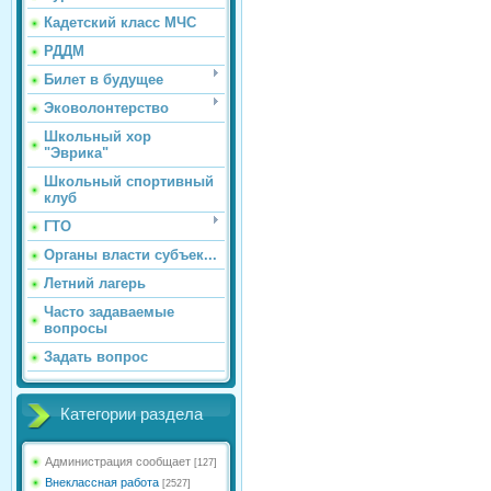
Кадетский класс МЧС
РДДМ
Билет в будущее
Эковолонтерство
Школьный хор
"Эврика"
Школьный спортивный
клуб
ГТО
Органы власти субъек...
Летний лагерь
Часто задаваемые
вопросы
Задать вопрос
Категории раздела
Администрация сообщает
[127]
Внеклассная работа
[2527]