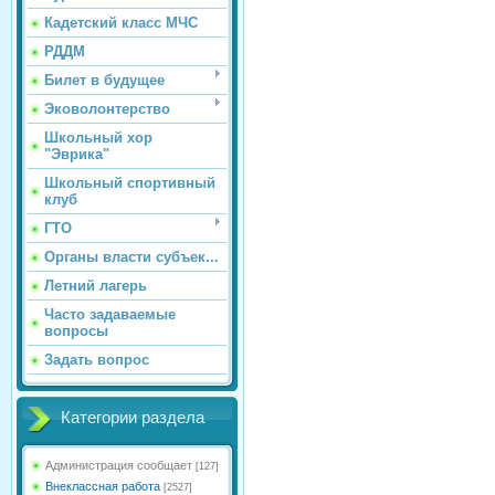
Кадетский класс МЧС
РДДМ
Билет в будущее
Эковолонтерство
Школьный хор
"Эврика"
Школьный спортивный
клуб
ГТО
Органы власти субъек...
Летний лагерь
Часто задаваемые
вопросы
Задать вопрос
Категории раздела
Администрация сообщает
[127]
Внеклассная работа
[2527]