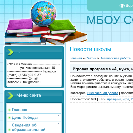
Вер
МБОУ С
Новости школы
...
Главная
»
Статьи
»
Внеклассная работа
692880 г.Фокино -----------------------
---------- ул. Комсомольская, 10 ----
Игровая программа «А, ну-ка, 
----------------------------- Телефон
(факс) (42339)24-9-37 ----------------
Приближается праздник наших мужчин.
----------------- E-mail:
замечательному событию, игровая програ
school256.fok@mail.ru
Ребята приняли участие в конкурсах: пе
Все мероприятие вызвало массу положит
Категория
:
Внеклассная работа
|
Добави
Меню сайта
Просмотров
:
691
|
Теги
:
праздник
,
игра
,
2
Главная
День Победы
Сведения об
образовательной