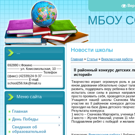
Вер
МБОУ С
Новости школы
...
Главная
»
Статьи
»
Внеклассная работа
692880 г.Фокино -----------------------
---------- ул. Комсомольская, 10 ----
II районный конкурс детских 
----------------------------- Телефон
историй»
(факс) (42339)24-9-37 ----------------
----------------- E-mail:
Творчество играет огромную роль в р
school256.fok@mail.ru
юном даровании обязательно скрыт талан
развить, поддержать веру ребенка в без
испытать свои силы в разных направле
Меню сайта
просто проявить себя, проводятся разл
Учащиеся нашей школы Скачкова Мар
участие во II районном конкурсе детс
проходил на базе Дома детского творчест
Результаты конкурса:
Главная
1 место – Скачкова Маргарита, ученица 
2 место – Жучев Николай, ученик 11 «А»
День Победы
Поздравляем ребят с победой и желаем
Сведения об
образовательной
Категория
:
Внеклассная работа
|
Добави