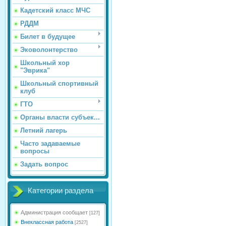
Кадетский класс МЧС
РДДМ
Билет в будущее
Эковолонтерство
Школьный хор
"Эврика"
Школьный спортивный
клуб
ГТО
Органы власти субъек...
Летний лагерь
Часто задаваемые
вопросы
Задать вопрос
Категории раздела
Администрация сообщает
[127]
Внеклассная работа
[2527]