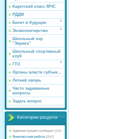
Кадетский класс МЧС
РДДМ
Билет в будущее
Эковолонтерство
Школьный хор
"Эврика"
Школьный спортивный
клуб
ГТО
Органы власти субъек...
Летний лагерь
Часто задаваемые
вопросы
Задать вопрос
Категории раздела
Администрация сообщает
[127]
Внеклассная работа
[2527]