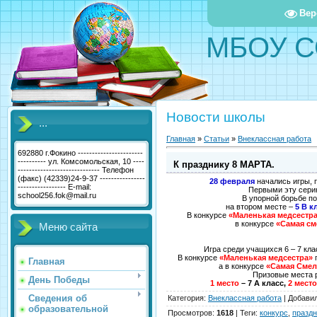
Вер
МБОУ С
Новости школы
...
Главная
»
Статьи
»
Внеклассная работа
692880 г.Фокино -----------------------
---------- ул. Комсомольская, 10 ----
К празднику 8 МАРТА.
----------------------------- Телефон
(факс) (42339)24-9-37 ----------------
28 февраля
начались игры,
----------------- E-mail:
Первыми эту серию
school256.fok@mail.ru
В упорной борьбе п
на втором месте –
5 В к
В конкурсе
«Маленькая медсестр
в конкурсе
«Самая см
Меню сайта
Игра среди учащихся 6 – 7 кла
В конкурсе
«Маленькая медсестра»
п
Главная
а в конкурсе
«Самая Смел
Призовые места 
День Победы
1 место
– 7 А класс,
2 мест
Сведения об
Категория
:
Внеклассная работа
|
Добави
образовательной
Просмотров
:
1618
|
Теги
:
конкурс
,
праздн