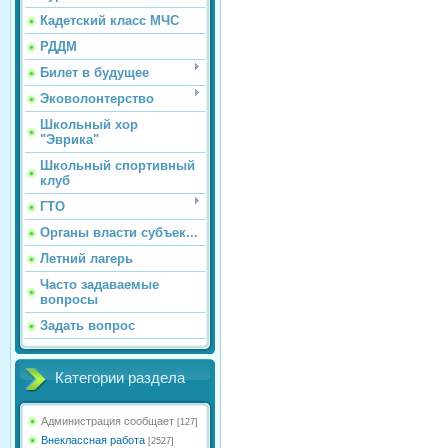
Кадетский класс МЧС
РДДМ
Билет в будущее
Эковолонтерство
Школьный хор
"Эврика"
Школьный спортивный
клуб
ГТО
Органы власти субъек...
Летний лагерь
Часто задаваемые
вопросы
Задать вопрос
Категории раздела
Администрация сообщает
[127]
Внеклассная работа
[2527]