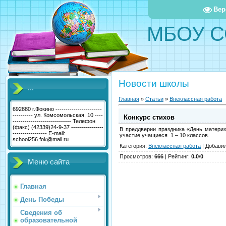
Вер
МБОУ С
Новости школы
...
Главная
»
Статьи
»
Внеклассная работа
692880 г.Фокино -----------------------
---------- ул. Комсомольская, 10 ----
Конкурс стихов
----------------------------- Телефон
(факс) (42339)24-9-37 ----------------
В преддверии праздника «День матери»
----------------- E-mail:
участие учащиеся 1 – 10 классов.
school256.fok@mail.ru
Категория
:
Внеклассная работа
|
Добави
Просмотров
:
666
|
Рейтинг
:
0.0
/
0
Меню сайта
Главная
День Победы
Сведения об
образовательной