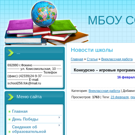
МБОУ С
Новости школы
...
Главная
»
Статьи
»
Внеклассная работа
692880 г.Фокино -----------------------
---------- ул. Комсомольская, 10 ----
Конкурсно – игровые програм
----------------------------- Телефон
(факс) (42339)24-9-37 ----------------
16 феврал
----------------- E-mail:
school256.fok@mail.ru
Категория
:
Внеклассная работа
|
Добави
Меню сайта
Просмотров
:
1763
|
Теги
:
23 февраля
,
пр
Главная
День Победы
Сведения об
образовательной