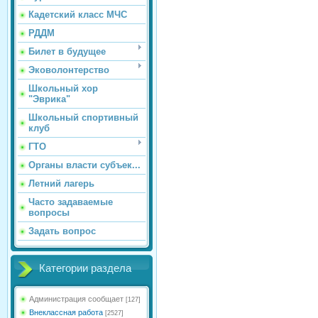
Кадетский класс МЧС
РДДМ
Билет в будущее
Эковолонтерство
Школьный хор
"Эврика"
Школьный спортивный
клуб
ГТО
Органы власти субъек...
Летний лагерь
Часто задаваемые
вопросы
Задать вопрос
Категории раздела
Администрация сообщает
[127]
Внеклассная работа
[2527]