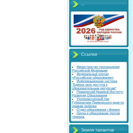
...
Ссылки
Министерство просвещения
Российской Федерации
Федеральный портал
«Российское образование»
Информационная система
"Единое окно доступа к
образовательным ресурсам"
Приморский Краевой Институт
Развития Образования
Уполномоченный при
Губернаторе Приморского края по
правам ребенка
Отдел образования г.Фокино
Наука и образование против
террора
Земля талантов