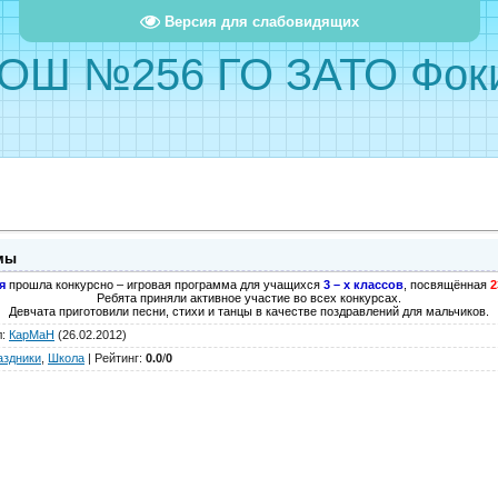
Версия для слабовидящих
ОШ №256 ГО ЗАТО Фок
мы
я
прошла конкурсно – игровая программа для учащихся
3 – х классов
, посвящённая
2
Ребята приняли активное участие во всех конкурсах.
Девчата приготовили песни, стихи и танцы в качестве поздравлений для мальчиков.
л
:
КарМаН
(26.02.2012)
аздники
,
Школа
|
Рейтинг
:
0.0
/
0