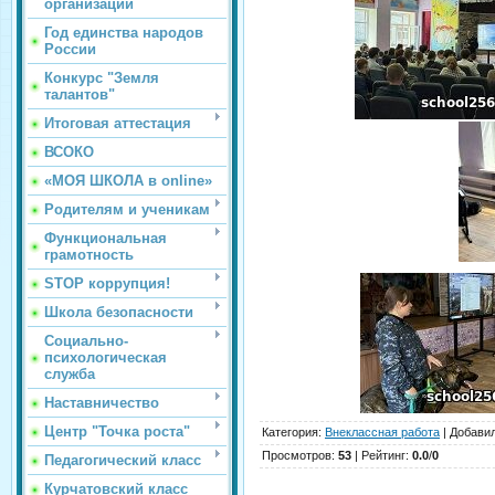
организации
Год единства народов
России
Конкурс "Земля
талантов"
Итоговая аттестация
ВСОКО
«МОЯ ШКОЛА в online»
Родителям и ученикам
Функциональная
грамотность
STOP коррупция!
Школа безопасности
Социально-
психологическая
служба
Наставничество
Центр "Точка роста"
Категория
:
Внеклассная работа
|
Добави
Просмотров
:
53
|
Рейтинг
:
0.0
/
0
Педагогический класс
Курчатовский класс