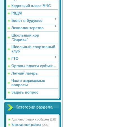
Кадетский класс МЧС
РДДМ
Билет в будущее
Эковолонтерство
Школьный хор
"Эврика"
Школьный спортивный
клуб
ГТО
Органы власти субъек...
Летний лагерь
Часто задаваемые
вопросы
Задать вопрос
Категории раздела
Администрация сообщает
[127]
Внеклассная работа
[2527]