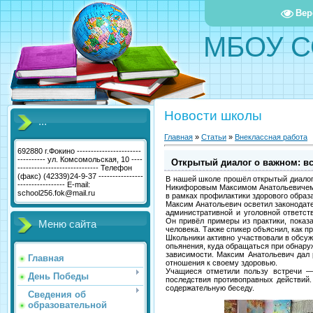
Вер
МБОУ С
Новости школы
...
Главная
»
Статьи
»
Внеклассная работа
692880 г.Фокино -----------------------
---------- ул. Комсомольская, 10 ----
Открытый диалог о важном: вс
----------------------------- Телефон
(факс) (42339)24-9-37 ----------------
В нашей школе прошёл открытый диалог
----------------- E-mail:
Никифоровым Максимом Анатольевичем.
school256.fok@mail.ru
в рамках профилактики здорового образа
Максим Анатольевич осветил законодате
административной и уголовной ответст
Он привёл примеры из практики, показ
Меню сайта
человека. Также спикер объяснил, как 
Школьники активно участвовали в обсуж
опьянения, куда обращаться при обнаруж
зависимости. Максим Анатольевич дал 
Главная
отношения к своему здоровью.
Учащиеся отметили пользу встречи —
День Победы
последствия противоправных действий.
содержательную беседу.
Сведения об
образовательной