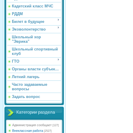
Кадетский класс МЧС
РДДМ
Билет в будущее
Эковолонтерство
Школьный хор
"Эврика"
Школьный спортивный
клуб
ГТО
Органы власти субъек...
Летний лагерь
Часто задаваемые
вопросы
Задать вопрос
Категории раздела
Администрация сообщает
[127]
Внеклассная работа
[2527]