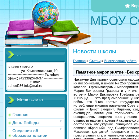
Вер
МБОУ С
Новости школы
...
Главная
»
Статьи
»
Внеклассная работа
692880 г.Фокино -----------------------
---------- ул. Комсомольская, 10 ----
Памятное мероприятие «Без ср
----------------------------- Телефон
(факс) (42339)24-9-37 ----------------
Накануне Дня памяти советского народа
----------------- E-mail:
их пособниками, в школе № 256 прошёл
school256.fok@mail.ru
классов. Организаторами мероприятия
Мария Викторовна Графова и учитель
встречи Мария Викторовна Графова ра
«Геноцид — это преднамеренное унич
Меню сайта
войны это было частью государстве
истребление мирного населения Советс
фильм «Приют смерти». Картина, соз
очевидцев, посвящена трагической 
Главная
совершались зверские преступлени
сущность нацизма, который скрывался 
День Победы
состоялось обсуждение. Учащиеся уз
совхозе «Красный» под Симферополем
Сведения об
Макеевке, где детей превратили в ж
образовательной
преступлений стали миллионы советски