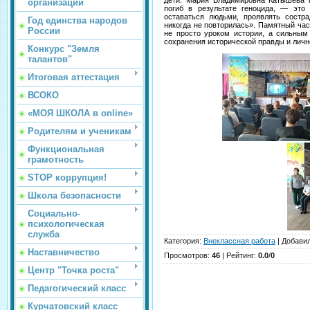
дети. Мария Владимировна Катышева п
организации
погиб в результате геноцида, — это
оставаться людьми, проявлять состра
Год единства народов
никогда не повторилась». Памятный час
России
не просто уроком истории, а сильны
сохранения исторической правды и личн
Конкурс "Земля
талантов"
Итоговая аттестация
ВСОКО
«МОЯ ШКОЛА в online»
Родителям и ученикам
Функциональная
грамотность
STOP коррупция!
Школа безопасности
Социально-
психологическая
служба
Категория
:
Внеклассная работа
|
Добави
Наставничество
Просмотров
:
46
|
Рейтинг
:
0.0
/
0
Центр "Точка роста"
Педагогический класс
Курчатовский класс