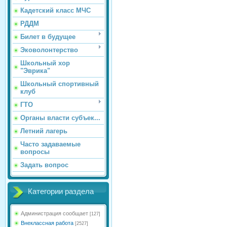
Кадетский класс МЧС
РДДМ
Билет в будущее
Эковолонтерство
Школьный хор
"Эврика"
Школьный спортивный
клуб
ГТО
Органы власти субъек...
Летний лагерь
Часто задаваемые
вопросы
Задать вопрос
Категории раздела
Администрация сообщает
[127]
Внеклассная работа
[2527]