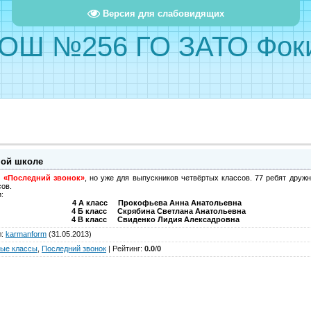
Версия для слабовидящих
ОШ №256 ГО ЗАТО Фок
ной школе
л
«Последний звонок»
, но уже для выпускников четвёртых классов. 77 ребят друж
сов.
:
4 А класс Прокофьева Анна Анатольевна
4 Б класс Скрябина Светлана Анатольевна
4 В класс Свиденко Лидия Алексадровна
л
:
karmanform
(31.05.2013)
ые классы
,
Последний звонок
|
Рейтинг
:
0.0
/
0