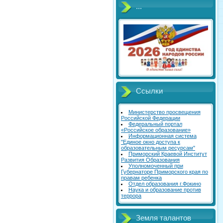
...
Ссылки
Министерство просвещения
Российской Федерации
Федеральный портал
«Российское образование»
Информационная система
"Единое окно доступа к
образовательным ресурсам"
Приморский Краевой Институт
Развития Образования
Уполномоченный при
Губернаторе Приморского края по
правам ребенка
Отдел образования г.Фокино
Наука и образование против
террора
Земля талантов