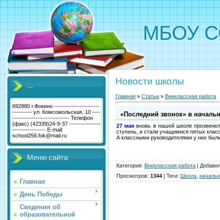
МБОУ С
Новости школы
...
Главная
»
Статьи
»
Внеклассная работа
692880 г.Фокино -----------------------
---------- ул. Комсомольская, 10 ----
«Последний звонок» в началь
----------------------------- Телефон
(факс) (42339)24-9-37 ----------------
27 мая
вновь в нашей школе прозвене
----------------- E-mail:
ступень, и стали учащимися пятых клас
school256.fok@mail.ru
А классными руководителями у них были
Меню сайта
Категория
:
Внеклассная работа
|
Добави
Просмотров
:
1344
|
Теги
:
Школа
,
начальн
Главная
День Победы
Сведения об
образовательной