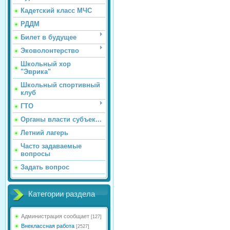
Кадетский класс МЧС
РДДМ
Билет в будущее
Эковолонтерство
Школьный хор
"Эврика"
Школьный спортивный
клуб
ГТО
Органы власти субъек...
Летний лагерь
Часто задаваемые
вопросы
Задать вопрос
Категории раздела
Администрация сообщает
[127]
Внеклассная работа
[2527]