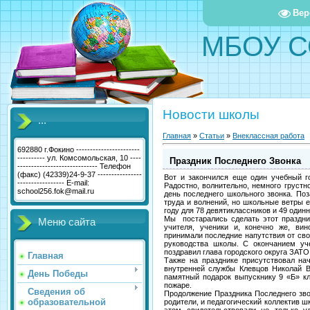
Вер
МБОУ С
Новости школы
...
Главная
»
Статьи
»
Внеклассная работа
692880 г.Фокино -----------------------
---------- ул. Комсомольская, 10 ----
Праздник Последнего Звонка
----------------------------- Телефон
(факс) (42339)24-9-37 ----------------
Вот и закончился еще один учебный г
----------------- E-mail:
Радостно, волнительно, немного грустн
school256.fok@mail.ru
день последнего школьного звонка. По
труда и волнений, но школьные ветры 
году для 78 девятиклассников и 49 один
Мы постарались сделать этот праздни
Меню сайта
учителя, ученики и, конечно же, ви
принимали последние напутствия от сво
руководства школы. С окончанием уче
поздравил глава городского округа ЗАТО
Главная
Также на празднике присутствовал нач
внутренней службы Клевцов Николай В
День Победы
памятный подарок выпускнику 9 «Б» к
пожаре.
Сведения об
Продолжение Праздника Последнего зво
образовательной
родители, и педагогический коллектив 