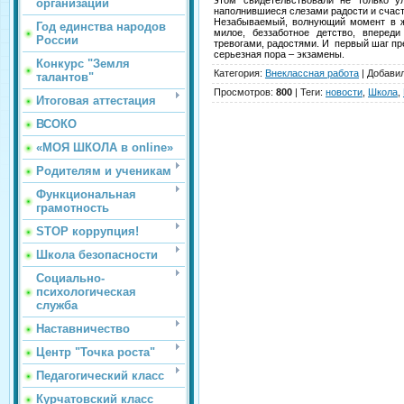
этом свидетельствовали не только ул
организации
наполнившиеся слезами радости и сча
Незабываемый, волнующий момент в ж
Год единства народов
милое, беззаботное детство, вперед
России
тревогами, радостями. И первый шаг пре
серьезная пора – экзамены.
Конкурс "Земля
Категория
:
Внеклассная работа
|
Добави
талантов"
Просмотров
:
800
|
Теги
:
новости
,
Школа
,
Итоговая аттестация
ВСОКО
«МОЯ ШКОЛА в online»
Родителям и ученикам
Функциональная
грамотность
STOP коррупция!
Школа безопасности
Социально-
психологическая
служба
Наставничество
Центр "Точка роста"
Педагогический класс
Курчатовский класс