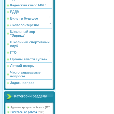
Кадетский класс МЧС
РДДМ
Билет в будущее
Эковолонтерство
Школьный хор
"Эврика"
Школьный спортивный
клуб
ГТО
Органы власти субъек...
Летний лагерь
Часто задаваемые
вопросы
Задать вопрос
Категории раздела
Администрация сообщает
[127]
Внеклассная работа
[2527]