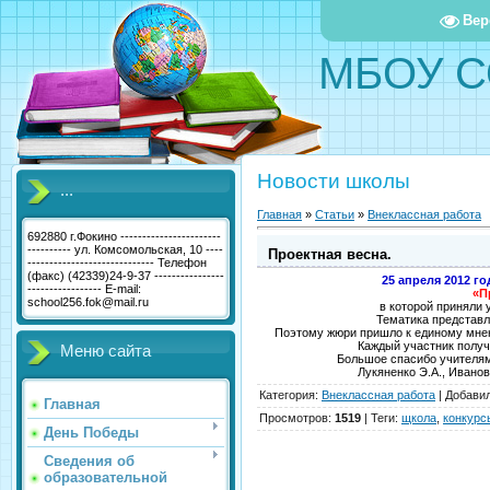
Вер
МБОУ С
Новости школы
...
Главная
»
Статьи
»
Внеклассная работа
692880 г.Фокино -----------------------
---------- ул. Комсомольская, 10 ----
Проектная весна.
----------------------------- Телефон
(факс) (42339)24-9-37 ----------------
25 апреля 2012 го
----------------- E-mail:
«П
school256.fok@mail.ru
в которой приняли у
Тематика представл
Поэтому жюри пришло к единому мнен
Каждый участник получ
Меню сайта
Большое спасибо учителям
Лукяненко Э.А., Иванов
Категория
:
Внеклассная работа
|
Добави
Главная
Просмотров
:
1519
|
Теги
:
щкола
,
конкурс
День Победы
Сведения об
образовательной