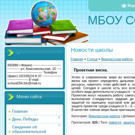
Вер
МБОУ С
Новости школы
...
Главная
»
Статьи
»
Внеклассная работа
692880 г.Фокино -----------------------
---------- ул. Комсомольская, 10 ----
Проектная весна.
----------------------------- Телефон
(факс) (42339)24-9-37 ----------------
Успех в современном мире во многом
----------------- E-mail:
жизнь как проект: определить дальнюю
school256.fok@mail.ru
ресурсы, наметить план действий и, о
целей. Сегодня в школе есть все во
особого вида деятельности учащихся - п
Проектом могут называть работу самого
Меню сайта
выполнения стандартного задания до
защитой по принципу курсовой или д
защите проектов среди учащихся 5 – 6 
В качестве членов жюри были приглашен
Главная
Категория
:
Внеклассная работа
|
Добави
День Победы
Просмотров
:
925
|
Теги
:
новости
,
защита
Сведения об
образовательной