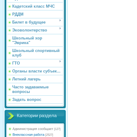
Кадетский класс МЧС
РДДМ
Билет в будущее
Эковолонтерство
Школьный хор
"Эврика"
Школьный спортивный
клуб
ГТО
Органы власти субъек...
Летний лагерь
Часто задаваемые
вопросы
Задать вопрос
Категории раздела
Администрация сообщает
[127]
Внеклассная работа
[2527]