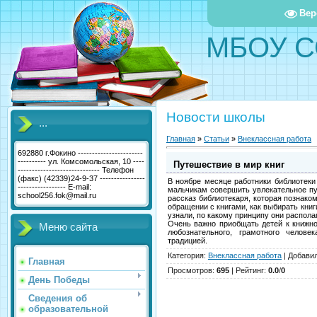
Вер
МБОУ С
Новости школы
...
Главная
»
Статьи
»
Внеклассная работа
692880 г.Фокино -----------------------
---------- ул. Комсомольская, 10 ----
Путешествие в мир книг
----------------------------- Телефон
(факс) (42339)24-9-37 ----------------
В ноябре месяце работники библиотеки
----------------- E-mail:
мальчикам совершить увлекательное пу
school256.fok@mail.ru
рассказ библиотекаря, которая познако
обращении с книгами, как выбирать книг
узнали, по какому принципу они распола
Очень важно приобщать детей к книжно
Меню сайта
любознательного, грамотного челове
традицией.
Категория
:
Внеклассная работа
|
Добави
Главная
Просмотров
:
695
|
Рейтинг
:
0.0
/
0
День Победы
Сведения об
образовательной