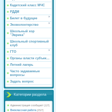
Кадетский класс МЧС
РДДМ
Билет в будущее
Эковолонтерство
Школьный хор
"Эврика"
Школьный спортивный
клуб
ГТО
Органы власти субъек...
Летний лагерь
Часто задаваемые
вопросы
Задать вопрос
Категории раздела
Администрация сообщает
[127]
Внеклассная работа
[2527]