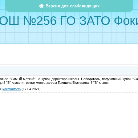
Версия для слабовидящих
ОШ №256 ГО ЗАТО Фок
ельбе "Самый меткий" на кубок директора школы. Победитель, получивший кубок "Са
 8 "В" класс и третье место заняла Гришина Екатерина 8 "В" класс.
л
:
karmanform
(17.04.2021)