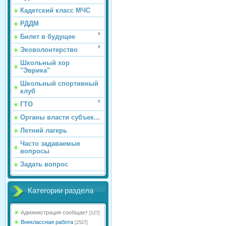
Кадетский класс МЧС
РДДМ
Билет в будущее
Эковолонтерство
Школьный хор
"Эврика"
Школьный спортивный
клуб
ГТО
Органы власти субъек...
Летний лагерь
Часто задаваемые
вопросы
Задать вопрос
Категории раздела
Администрация сообщает
[127]
Внеклассная работа
[2527]