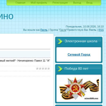
Главная
Мой профиль
Регистрация
Выход
Вход
ино
Понедельник, 10.08.2026, 16:10
Вы вошли как
Гость
|
Группа
"
Гости
"
Приветствую Вас
Гость
|
RSS
Электронная школа
Сетевой Город
мый меткий"- Ничипоренко Павел 11 "А"
Победа 80 лет