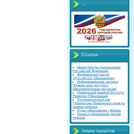
...
Ссылки
Министерство просвещения
Российской Федерации
Федеральный портал
«Российское образование»
Информационная система
"Единое окно доступа к
образовательным ресурсам"
Приморский Краевой Институт
Развития Образования
Уполномоченный при
Губернаторе Приморского края по
правам ребенка
Отдел образования г.Фокино
Наука и образование против
террора
Земля талантов