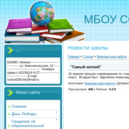
МБОУ С
Новости школы
...
Главная
»
Статьи
»
Внеклассная работа
692880 г.Фокино -----------------------
---------- ул. Комсомольская, 10 ----
"Самый меткий"
----------------------------- Телефон
(факс) (42339)24-9-37 ----------------
16 апреля прошли соревнования по стр
----------------- E-mail:
класс. Вторым был - Шрубенко Александр
school256.fok@mail.ru
Категория
:
Внеклассная работа
|
Добави
Просмотров
:
486
|
Рейтинг
:
0.0
/
0
Меню сайта
Главная
День Победы
Сведения об
образовательной