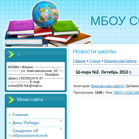
МБОУ С
Новости школы
...
Главная
»
Статьи
»
Внеклассная работа
692880 г.Фокино -----------------------
---------- ул. Комсомольская, 10 ----
Ш-пора №2. Октябрь 2012 г.
----------------------------- Телефон
(факс) (42339)24-9-37 ----------------
----------------- E-mail:
school256.fok@mail.ru
Категория
:
Внеклассная работа
|
Добави
Просмотров
:
1246
|
Теги
:
МКОУ СОШ 256 
Меню сайта
Главная
День Победы
Сведения об
образовательной