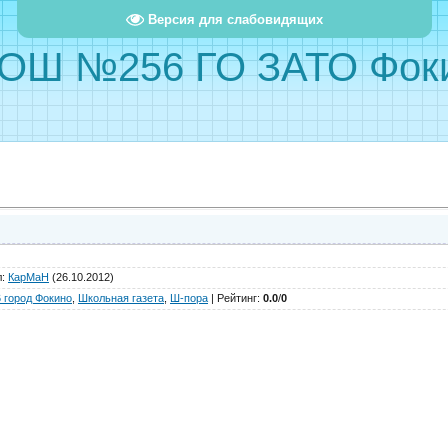
Версия для слабовидящих
ОШ №256 ГО ЗАТО Фок
л
:
КарМаН
(26.10.2012)
город Фокино
,
Школьная газета
,
Ш-пора
|
Рейтинг
:
0.0
/
0