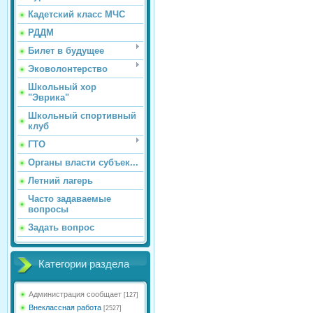
Кадетский класс МЧС
РДДМ
Билет в будущее
Эковолонтерство
Школьный хор
"Эврика"
Школьный спортивный
клуб
ГТО
Органы власти субъек...
Летний лагерь
Часто задаваемые
вопросы
Задать вопрос
Категории раздела
Администрация сообщает
[127]
Внеклассная работа
[2527]