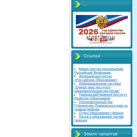
...
Ссылки
Министерство просвещения
Российской Федерации
Федеральный портал
«Российское образование»
Информационная система
"Единое окно доступа к
образовательным ресурсам"
Приморский Краевой Институт
Развития Образования
Уполномоченный при
Губернаторе Приморского края по
правам ребенка
Отдел образования г.Фокино
Наука и образование против
террора
Земля талантов