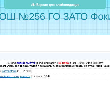
Версия для слабовидящих
ОШ №256 ГО ЗАТО Фок
Вышел
пятый выпуск
школьной газеты
Ш-пора
в 2017-2018 учебном году.
аем учеников и родителей познакомиться с номером газеты на страницах нашег
л
:
karmanform
(19.02.2018)
кольная газета
,
новости
|
Рейтинг
:
0.0
/
0