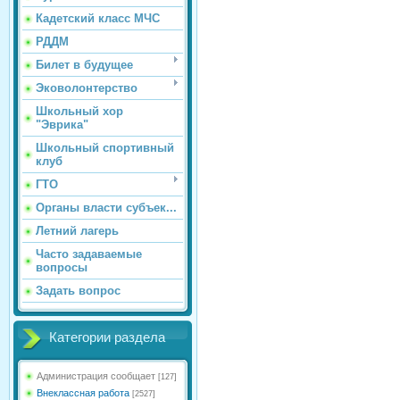
Кадетский класс МЧС
РДДМ
Билет в будущее
Эковолонтерство
Школьный хор
"Эврика"
Школьный спортивный
клуб
ГТО
Органы власти субъек...
Летний лагерь
Часто задаваемые
вопросы
Задать вопрос
Категории раздела
Администрация сообщает
[127]
Внеклассная работа
[2527]