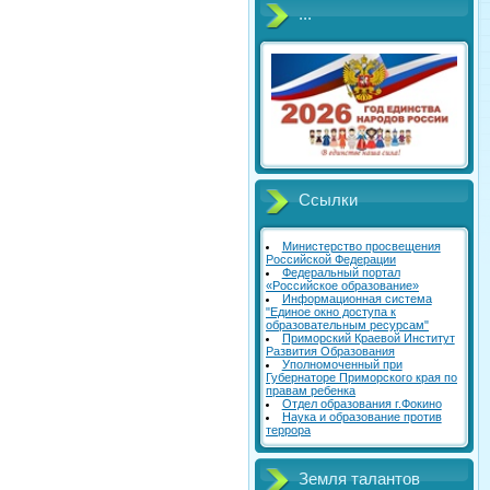
...
Ссылки
Министерство просвещения
Российской Федерации
Федеральный портал
«Российское образование»
Информационная система
"Единое окно доступа к
образовательным ресурсам"
Приморский Краевой Институт
Развития Образования
Уполномоченный при
Губернаторе Приморского края по
правам ребенка
Отдел образования г.Фокино
Наука и образование против
террора
Земля талантов