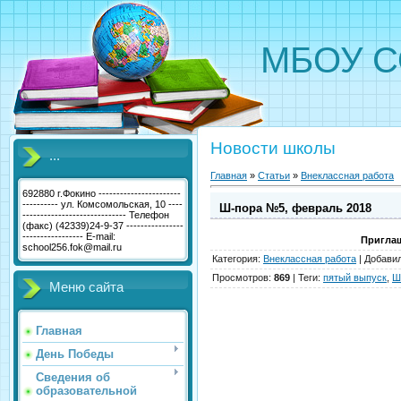
МБОУ С
Новости школы
...
Главная
»
Статьи
»
Внеклассная работа
692880 г.Фокино -----------------------
---------- ул. Комсомольская, 10 ----
Ш-пора №5, февраль 2018
----------------------------- Телефон
(факс) (42339)24-9-37 ----------------
----------------- E-mail:
Приглаш
school256.fok@mail.ru
Категория
:
Внеклассная работа
|
Добави
Просмотров
:
869
|
Теги
:
пятый выпуск
,
Ш
Меню сайта
Главная
День Победы
Сведения об
образовательной