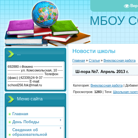
Вер
МБОУ С
Новости школы
...
Главная
»
Статьи
»
Внеклассная работа
692880 г.Фокино -----------------------
---------- ул. Комсомольская, 10 ----
Ш-пора №7. Апрель 2013 г.
----------------------------- Телефон
(факс) (42339)24-9-37 ----------------
----------------- E-mail:
school256.fok@mail.ru
Категория
:
Внеклассная работа
|
Добави
Просмотров
:
1283
|
Теги
:
Школьная газет
Меню сайта
Главная
День Победы
Сведения об
образовательной