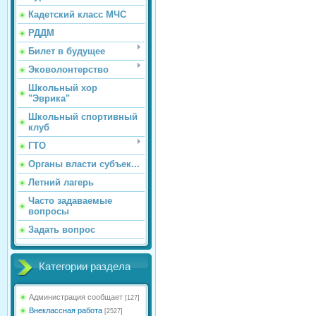
Кадетский класс МЧС
РДДМ
Билет в будущее
Эковолонтерство
Школьный хор
"Эврика"
Школьный спортивный
клуб
ГТО
Органы власти субъек...
Летний лагерь
Часто задаваемые
вопросы
Задать вопрос
Категории раздела
Администрация сообщает
[127]
Внеклассная работа
[2527]