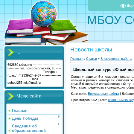
Вер
МБОУ С
Новости школы
...
Главная
»
Статьи
»
Внеклассная работа
692880 г.Фокино -----------------------
---------- ул. Комсомольская, 10 ----
Школьный конкурс «Юный по
----------------------------- Телефон
(факс) (42339)24-9-37 ----------------
Среди учащихся 5-х классов прошел ш
----------------- E-mail:
навыки в разных конкурсах: силовая э
school256.fok@mail.ru
самый быстрый и ловкий пожарный, туш
Места распределились следующим образом:
Категория
:
Внеклассная работа
|
Добави
Меню сайта
Просмотров
:
952
|
Теги
:
школьный конку
Главная
День Победы
Сведения об
образовательной