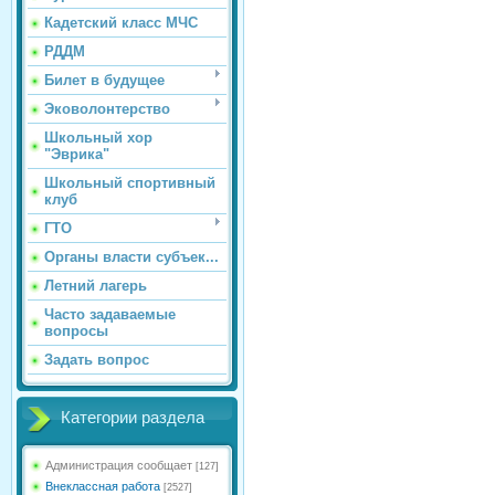
Кадетский класс МЧС
РДДМ
Билет в будущее
Эковолонтерство
Школьный хор
"Эврика"
Школьный спортивный
клуб
ГТО
Органы власти субъек...
Летний лагерь
Часто задаваемые
вопросы
Задать вопрос
Категории раздела
Администрация сообщает
[127]
Внеклассная работа
[2527]