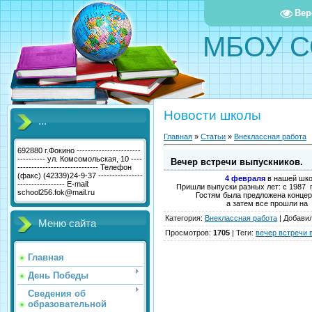
Вер
МБОУ С
Новости школы
...
Главная
»
Статьи
»
Внеклассная работа
692880 г.Фокино -----------------------
---------- ул. Комсомольская, 10 ----
Вечер встречи выпускников.
----------------------------- Телефон
(факс) (42339)24-9-37 ----------------
4 февраля
в нашей шк
----------------- E-mail:
Пришли выпуски разных лет: с 1987 п
school256.fok@mail.ru
Гостям была предложена конце
а затем все прошли на
Категория
:
Внеклассная работа
|
Добави
Меню сайта
Просмотров
:
1705
|
Теги
:
вечер встречи 
Главная
День Победы
Сведения об
образовательной