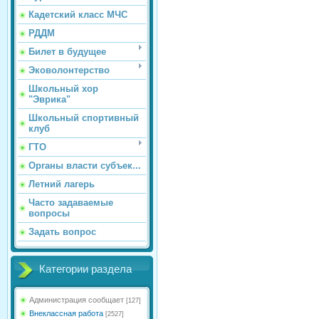
Кадетский класс МЧС
РДДМ
Билет в будущее
Эковолонтерство
Школьный хор
"Эврика"
Школьный спортивный
клуб
ГТО
Органы власти субъек...
Летний лагерь
Часто задаваемые
вопросы
Задать вопрос
Категории раздела
Администрация сообщает
[127]
Внеклассная работа
[2527]