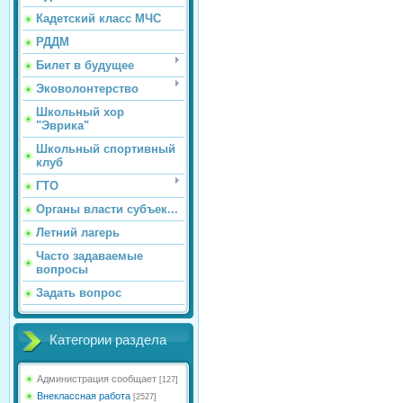
Кадетский класс МЧС
РДДМ
Билет в будущее
Эковолонтерство
Школьный хор
"Эврика"
Школьный спортивный
клуб
ГТО
Органы власти субъек...
Летний лагерь
Часто задаваемые
вопросы
Задать вопрос
Категории раздела
Администрация сообщает
[127]
Внеклассная работа
[2527]