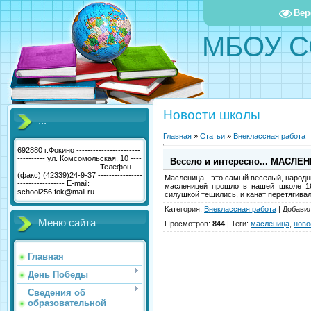
Вер
МБОУ С
Новости школы
...
Главная
»
Статьи
»
Внеклассная работа
692880 г.Фокино -----------------------
---------- ул. Комсомольская, 10 ----
Весело и интересно... МАСЛЕ
----------------------------- Телефон
(факс) (42339)24-9-37 ----------------
Масленица - это самый веселый, народ
----------------- E-mail:
масленицей прошло в нашей школе 16
school256.fok@mail.ru
силушкой тешились, и канат перетягива
Категория
:
Внеклассная работа
|
Добави
Меню сайта
Просмотров
:
844
|
Теги
:
масленица
,
ново
Главная
День Победы
Сведения об
образовательной