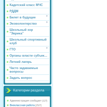
Кадетский класс МЧС
РДДМ
Билет в будущее
Эковолонтерство
Школьный хор
"Эврика"
Школьный спортивный
клуб
ГТО
Органы власти субъек...
Летний лагерь
Часто задаваемые
вопросы
Задать вопрос
Категории раздела
Администрация сообщает
[127]
Внеклассная работа
[2527]