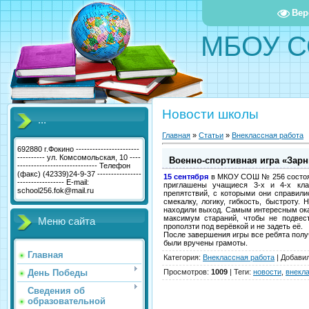
Вер
МБОУ С
Новости школы
...
Главная
»
Статьи
»
Внеклассная работа
692880 г.Фокино -----------------------
---------- ул. Комсомольская, 10 ----
Военно-спортивная игра «Зарн
----------------------------- Телефон
(факс) (42339)24-9-37 ----------------
15 сентября
в МКОУ СОШ № 256 состоя
----------------- E-mail:
приглашены учащиеся 3-х и 4-х кла
school256.fok@mail.ru
препятствий, с которыми они справили
смекалку, логику, гибкость, быстроту.
находили выход. Самым интересным ока
максимум стараний, чтобы не подвес
Меню сайта
проползти под верёвкой и не задеть её.
После завершения игры все ребята полу
были вручены грамоты.
Главная
Категория
:
Внеклассная работа
|
Добави
День Победы
Просмотров
:
1009
|
Теги
:
новости
,
внекл
Сведения об
образовательной