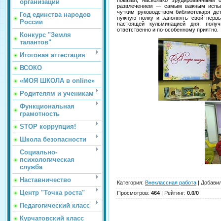
показал, насколько эрудированными 
организации
развлечением — самым важным испыт
чутким руководством библиотекаря де
Год единства народов
нужную полку и заполнять свой перв
России
настоящей кульминацией дня: получ
ответственно и по‑особенному приятно.
Конкурс "Земля
талантов"
Итоговая аттестация
ВСОКО
«МОЯ ШКОЛА в online»
Родителям и ученикам
Функциональная
грамотность
STOP коррупция!
Школа безопасности
Социально-
психологическая
служба
Наставничество
Категория
:
Внеклассная работа
|
Добави
Центр "Точка роста"
Просмотров
:
464
|
Рейтинг
:
0.0
/
0
Педагогический класс
Курчатовский класс