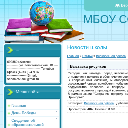
Вер
МБОУ С
Новости школы
...
Главная
»
Статьи
»
Внеклассная работа
692880 г.Фокино -----------------------
---------- ул. Комсомольская, 10 ----
Выставка рисунков
----------------------------- Телефон
(факс) (42339)24-9-37 ----------------
Сегодня, как никогда, перед челове
----------------- E-mail:
отношения к природе и обеспечения соо
school256.fok@mail.ru
В современном сложном, многообраз
окружающей среды приобрели глобальн
содружество человека и природы.
сосуществовании с природой возможно 
Меню сайта
В рамках акции "Сохраним природу вм
Приморья"
Категория
:
Внеклассная работа
|
Добави
Главная
Просмотров
:
484
|
Рейтинг
:
0.0
/
0
День Победы
Сведения об
образовательной