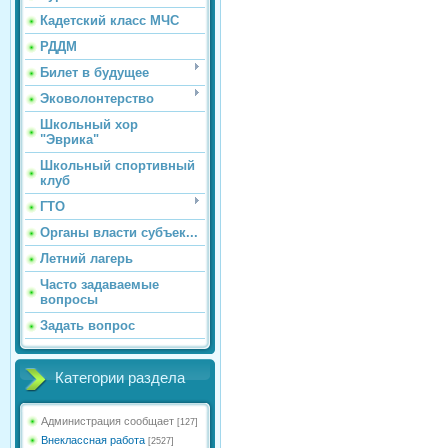
Кадетский класс МЧС
РДДМ
Билет в будущее
Эковолонтерство
Школьный хор
"Эврика"
Школьный спортивный
клуб
ГТО
Органы власти субъек...
Летний лагерь
Часто задаваемые
вопросы
Задать вопрос
Категории раздела
Администрация сообщает
[127]
Внеклассная работа
[2527]