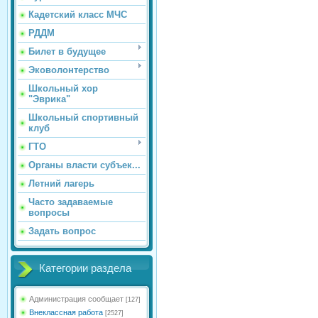
Кадетский класс МЧС
РДДМ
Билет в будущее
Эковолонтерство
Школьный хор
"Эврика"
Школьный спортивный
клуб
ГТО
Органы власти субъек...
Летний лагерь
Часто задаваемые
вопросы
Задать вопрос
Категории раздела
Администрация сообщает
[127]
Внеклассная работа
[2527]