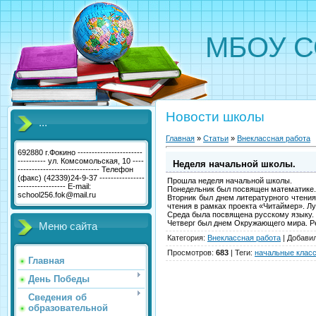
МБОУ С
Новости школы
...
Главная
»
Статьи
»
Внеклассная работа
692880 г.Фокино -----------------------
---------- ул. Комсомольская, 10 ----
Неделя начальной школы.
----------------------------- Телефон
(факс) (42339)24-9-37 ----------------
Прошла неделя начальной школы.
----------------- E-mail:
Понедельник был посвящен математике. 
school256.fok@mail.ru
Вторник был днем литературного чтения
чтения в рамках проекта «Читаймер». Л
Среда была посвящена русскому языку. 
Четверг был днем Окружающего мира. Ре
Меню сайта
Категория
:
Внеклассная работа
|
Добави
Просмотров
:
683
|
Теги
:
начальные клас
Главная
День Победы
Сведения об
образовательной