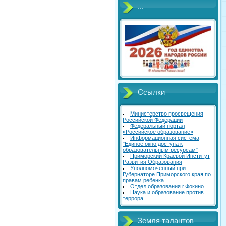
...
Ссылки
Министерство просвещения
Российской Федерации
Федеральный портал
«Российское образование»
Информационная система
"Единое окно доступа к
образовательным ресурсам"
Приморский Краевой Институт
Развития Образования
Уполномоченный при
Губернаторе Приморского края по
правам ребенка
Отдел образования г.Фокино
Наука и образование против
террора
Земля талантов