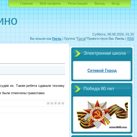
Главная
Мой профиль
Регистрация
Выход
Вход
ино
Суббота, 08.08.2026, 01:20
Вы вошли как
Гость
|
Группа
"
Гости
"
Приветствую Вас
Гость
|
RSS
Электронная школа
Сетевой Город
судив их. Также ребята сдавали технику
Победа 80 лет
же были отмечены грамотами.