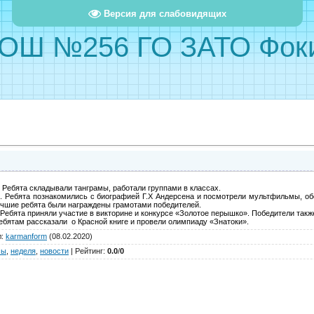
Версия для слабовидящих
ОШ №256 ГО ЗАТО Фок
Ребята складывали танграмы, работали группами в классах.
. Ребята познакомились с биографией Г.Х Андерсена и посмотрели мультфильмы, об
учшие ребята были награждены грамотами победителей.
Ребята приняли участие в викторине и конкурсе «Золотое перышко». Победители так
бятам рассказали о Красной книге и провели олимпиаду «Знатоки».
л
:
karmanform
(08.02.2020)
сы
,
неделя
,
новости
|
Рейтинг
:
0.0
/
0