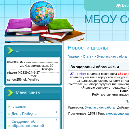
Вер
МБОУ С
Новости школы
...
Главная
»
Статьи
»
Внеклассная работа
692880 г.Фокино -----------------------
---------- ул. Комсомольская, 10 ----
За здоровый образ жизни
----------------------------- Телефон
(факс) (42339)24-9-37 ----------------
27 ноября
в рамках месячника
«За зд
----------------- E-mail:
приняли участие в городском конкурсе
school256.fok@mail.ru
театрализованную постановку с гл
выставлены номера художественной само
«Я рисую солнце» от учащихся 3
Наша 
Меню сайта
Ребята отмечены грамот
П
Главная
Категория
:
Внеклассная работа
|
Добави
День Победы
Просмотров
:
1545
|
Теги
:
внеклассная ра
Сведения об
образовательной