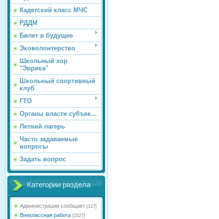
Кадетский класс МЧС
РДДМ
Билет в будущее
Эковолонтерство
Школьный хор
"Эврика"
Школьный спортивный
клуб
ГТО
Органы власти субъек...
Летний лагерь
Часто задаваемые
вопросы
Задать вопрос
Категории раздела
Администрация сообщает
[127]
Внеклассная работа
[2527]