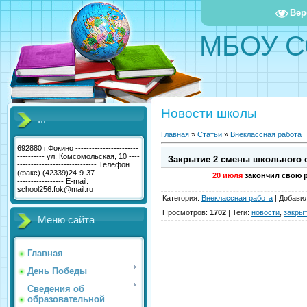
Вер
МБОУ С
Новости школы
...
Главная
»
Статьи
»
Внеклассная работа
692880 г.Фокино -----------------------
---------- ул. Комсомольская, 10 ----
Закрытие 2 смены школьного 
----------------------------- Телефон
(факс) (42339)24-9-37 ----------------
20 июля
закончил свою 
----------------- E-mail:
school256.fok@mail.ru
Категория
:
Внеклассная работа
|
Добави
Просмотров
:
1702
|
Теги
:
новости
,
закры
Меню сайта
Главная
День Победы
Сведения об
образовательной