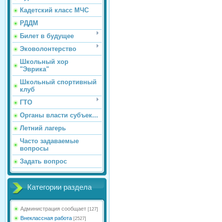
Кадетский класс МЧС
РДДМ
Билет в будущее
Эковолонтерство
Школьный хор
"Эврика"
Школьный спортивный
клуб
ГТО
Органы власти субъек...
Летний лагерь
Часто задаваемые
вопросы
Задать вопрос
Категории раздела
Администрация сообщает
[127]
Внеклассная работа
[2527]