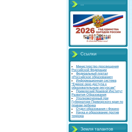
...
Ссылки
Министерство просвещения
Российской Федерации
Федеральный портал
«Российское образование»
Информационная система
"Единое окно доступа к
образовательным ресурсам"
Приморский Краевой Институт
Развития Образования
Уполномоченный при
Губернаторе Приморского края по
правам ребенка
Отдел образования г.Фокино
Наука и образование против
террора
Земля талантов