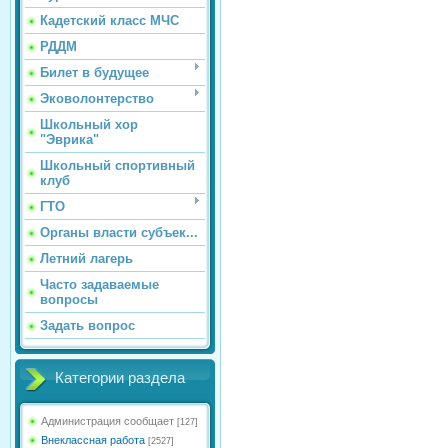
Кадетский класс МЧС
РДДМ
Билет в будущее
Эковолонтерство
Школьный хор
"Эврика"
Школьный спортивный
клуб
ГТО
Органы власти субъек...
Летний лагерь
Часто задаваемые
вопросы
Задать вопрос
Категории раздела
Администрация сообщает
[127]
Внеклассная работа
[2527]