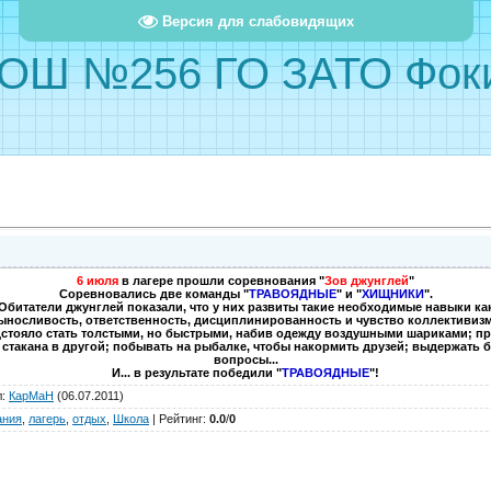
Версия для слабовидящих
ОШ №256 ГО ЗАТО Фок
6 июля
в лагере прошли соревнования "
Зов джунглей
"
Соревновались две команды "
ТРАВОЯДНЫЕ
" и "
ХИЩНИКИ
".
Обитатели джунглей показали, что у них развиты такие необходимые навыки ка
ыносливость, ответственность, дисциплинированность и чувство коллективизм
стояло стать толстыми, но быстрыми, набив одежду воздушными шариками; пры
о стакана в другой; побывать на рыбалке, чтобы накормить друзей; выдержать 
вопросы...
И... в результате победили "
ТРАВОЯДНЫЕ
"!
л
:
КарМаН
(06.07.2011)
ания
,
лагерь
,
отдых
,
Школа
|
Рейтинг
:
0.0
/
0