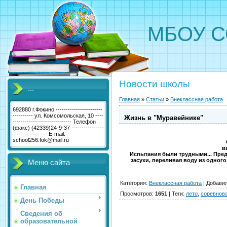
МБОУ С
Новости школы
...
Главная
»
Статьи
»
Внеклассная работа
692880 г.Фокино -----------------------
---------- ул. Комсомольская, 10 ----
Жизнь в "Муравейнике"
----------------------------- Телефон
(факс) (42339)24-9-37 ----------------
----------------- E-mail:
school256.fok@mail.ru
в
Испытания были трудными... Пред
засухи, переливая воду из одног
Меню сайта
Категория
:
Внеклассная работа
|
Добави
Главная
Просмотров
:
1651
|
Теги
:
лето
,
соревнов
День Победы
Сведения об
образовательной