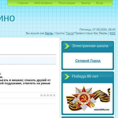
Главная
Мой профиль
Регистрация
Выход
Вход
ино
Пятница, 07.08.2026, 08:40
Вы вошли как
Гость
|
Группа
"
Гости
"
Приветствую Вас
Гость
|
RSS
Электронная школа
Сетевой Город
к
Победа 80 лет
а.
гать в мешках; спасать друзей от
бой подушками; ответить на умные