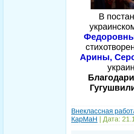
В постан
украинском
Федоровны
стихотворе
Арины, Серо
украин
Благодари
Гугушвил
Внеклассная работ
КарМаН
| Дата:
21.