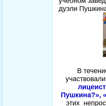
учебном завед
дуэли Пушкина
В течен
участвовали
лицеист
Пушкина?», 
этих непро