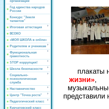
организации
Год единства народов
России
Конкурс "Земля
талантов"
Итоговая аттестация
ВСОКО
«МОЯ ШКОЛА в online»
Родителям и ученикам
Функциональная
грамотность
Ребя
STOP коррупция!
Школа безопасности
плакаты 
Социально-
жизни»
,
психологическая
служба
музыкальные
Наставничество
представили 
Центр "Точка роста"
Педагогический класс
Курчатовский класс