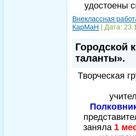
удостоены 
Внеклассная работ
КарМаН
| Дата:
23.
Городской 
таланты».
Творческая г
учите
Полковник
представит
заняла
1 ме