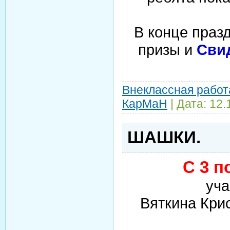
В конце праз
призы и
Сви
Внеклассная работ
КарМаН
| Дата:
12.
ШАШКИ.
С 3 п
уч
Вяткина Крис