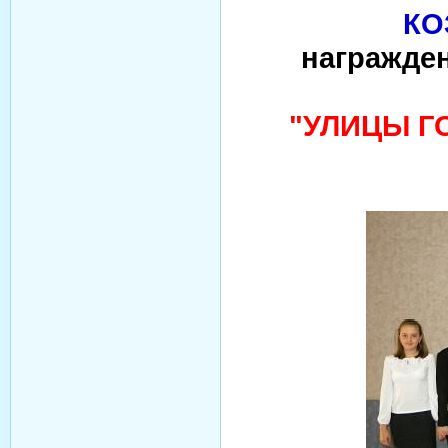
КО
награжде
"УЛИЦЫ Г