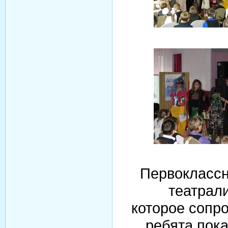
Первоклассн
театрал
которое сопр
ребята пок