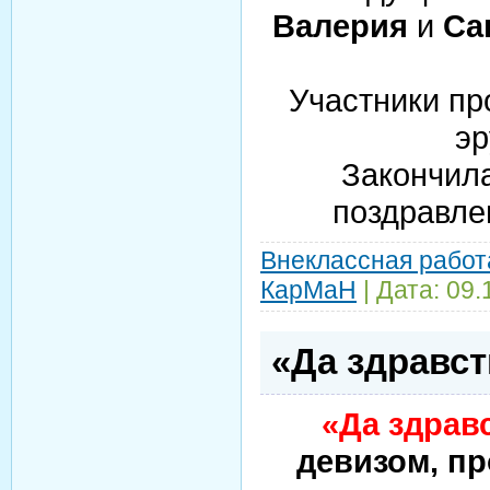
Валерия
и
Са
Участники пр
эр
Закончил
поздравле
Внеклассная работ
КарМаН
| Дата:
09.
«Да здравст
«Да здравс
девизом, п