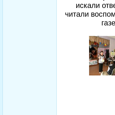
искали отв
читали воспом
газ