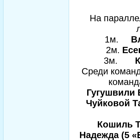
На паралле
1м.
В
2м.
Есе
3м.
Среди команд
команда
Гугушвили 
Чуйковой Т
Кошиль Т
Надежда (5 «