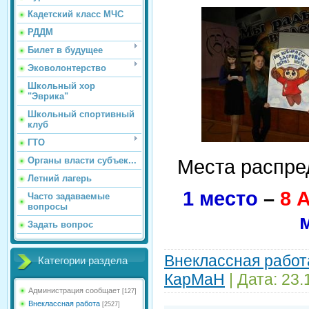
Кадетский класс МЧС
РДДМ
Билет в будущее
Эковолонтерство
Школьный хор
"Эврика"
Школьный спортивный
клуб
ГТО
Органы власти субъек...
Места распре
Летний лагерь
1 место
–
8 
Часто задаваемые
вопросы
Задать вопрос
Внеклассная работ
Категории раздела
КарМаН
| Дата:
23.
Администрация сообщает
[127]
Внеклассная работа
[2527]