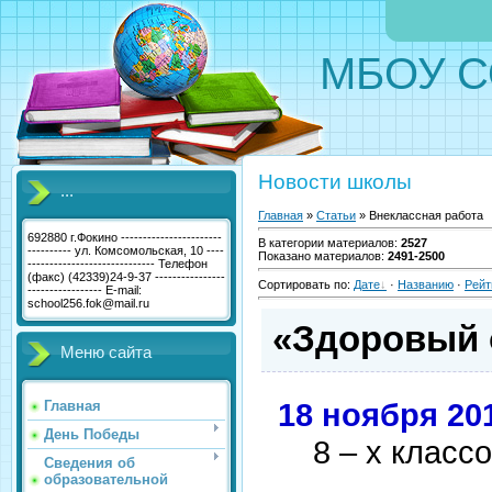
МБОУ С
Новости школы
...
Главная
»
Статьи
» Внеклассная работа
692880 г.Фокино -----------------------
В категории материалов
:
2527
---------- ул. Комсомольская, 10 ----
Показано материалов
:
2491-2500
----------------------------- Телефон
(факс) (42339)24-9-37 ----------------
Сортировать по
:
Дате
·
Названию
·
Рейт
----------------- E-mail:
school256.fok@mail.ru
«Здоровый о
Меню сайта
18 ноября 20
Главная
День Победы
8 – х класс
Сведения об
образовательной