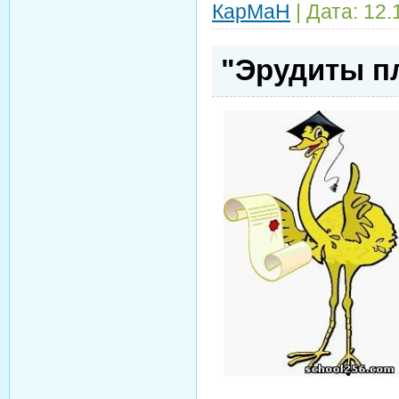
КарМаН
| Дата:
12.
"Эрудиты пл